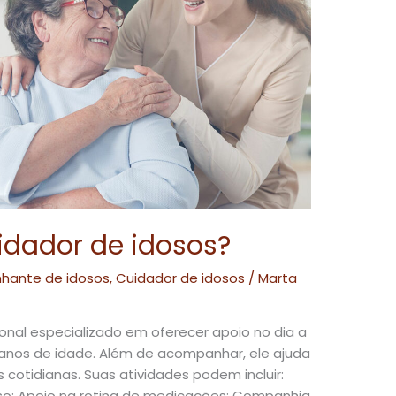
idador de idosos?
ante de idosos
,
Cuidador de idosos
/
Marta
ional especializado em oferecer apoio no dia a
anos de idade. Além de acompanhar, ele ajuda
s cotidianas. Suas atividades podem incluir:
doso; Apoio na rotina de medicações; Companhia