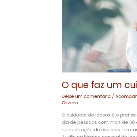
cuidador
de
idosos?
O que faz um cu
Deixe um comentário
/
Acompanh
Oliveira
O cuidador de idosos é o profiss
dia de pessoas com mais de 60 
na realização de diversas tarefa
Auxílio na higiene pessoal do i